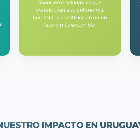
financieros saludables que
contribuyan a su autonomía,
bienestar y construcción de un
s
futuro más sostenible.
NUESTRO IMPACTO EN URUGUA