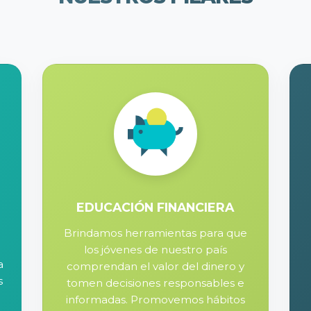
EDUCACIÓN FINANCIERA
Brindamos herramientas para que
los jóvenes de nuestro país
a
comprendan el valor del dinero y
s
tomen decisiones responsables e
e
informadas. Promovemos hábitos