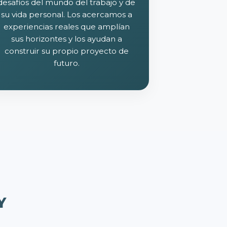
desafíos del mundo del trabajo y de
su vida personal. Los acercamos a
experiencias reales que amplían
sus horizontes y los ayudan a
construir su propio proyecto de
futuro.
Y