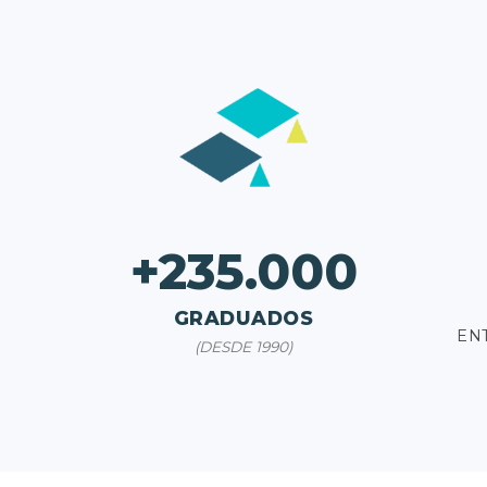
+235.000
GRADUADOS
EN
(DESDE 1990)